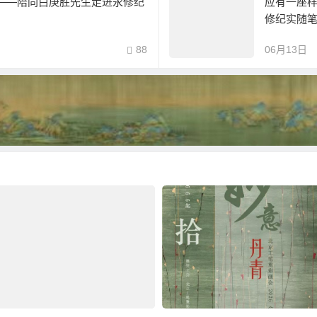
——陪同白庚胜先生走进永修纪
应有一座
修纪实随
88
06月13日