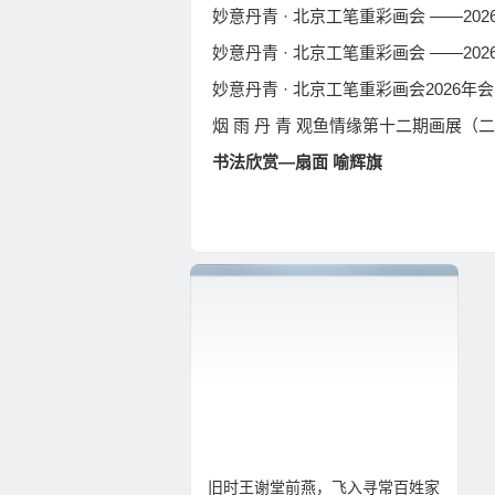
妙意丹青 · 北京工笔重彩画会2026
烟 雨 丹 青 观鱼情缘第十二期画展（
书法欣赏—扇面 喻辉旗
旧时王谢堂前燕，飞入寻常百姓家