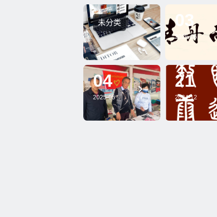
03
未分类
烟 雨 丹 青 
2026-06
鱼情缘第
期画展（
04
21
你把美丽带给
学习石鼓
2025-05
2024-12
人间
二十七