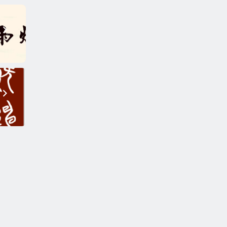
观
十二
二）
文之