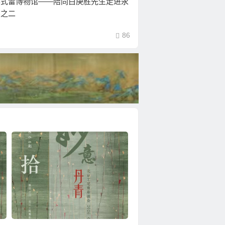
样式雷博物馆——陪同白庚胜先生走进永
笔之二
86