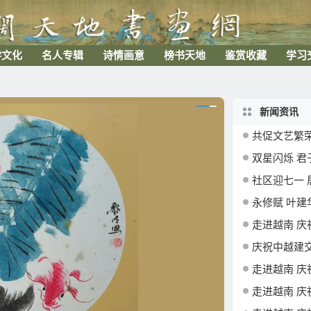
学文化
名人专辑
诗情画意
榜书天地
鉴赏收藏
学习
新闻资讯
共促文艺繁荣 携
双星闪烁 君
社区迎七一 居民颂党恩
永修赋 叶建
走进越南 庆祝中越建交7
庆祝中越建交76周年
走进越南 庆祝中越建交7
走进越南 庆祝中越建交7