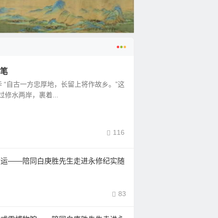
随笔
 “自古一方忠厚地，长留上将作故乡。”这
修水两岸，裹着...
116
命运——陪同白庚胜先生走进永修纪实随
83