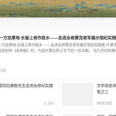
一方忠厚地 长留上将作故乡——走进永修萧克将军展示馆纪实
一方忠厚地 长留上将作故乡 ——走进永修萧克将军展示馆纪实随笔 叶建华
此前创作《永修赋》时，为这片赣北热土写下的一份注脚。 当六月的风拂过
13日
陪同白庚胜先生走进永修纪实随
文学改变
笔之三
107
06月13日