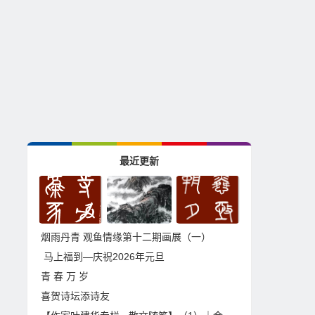
最近更新
烟雨丹青 观鱼情缘第十二期画展（一）
马上福到—庆祝2026年元旦
青 春 万 岁
喜贺诗坛添诗友