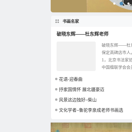
书画名家
破晓东辉——杜东辉老师
破晓东辉——杜
保定高碑店市人
1，北京书法家
中国楹联学会会
北省高碑店市书法
花语-迎春曲
抒家国情怀 展北疆豪迈
风景这边独好–柴山
文化学者–鲁驼李泉成老师书画选